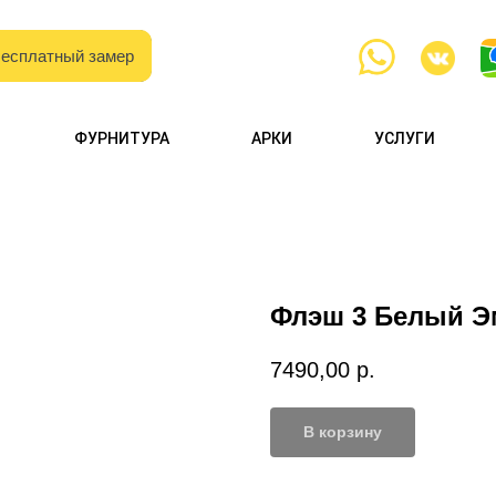
есплатный замер
есплатный замер
с образцами
ФУРНИТУРА
АРКИ
УСЛУГИ
и каталогами
Флэш 3 Белый Э
7490,00
р.
В корзину