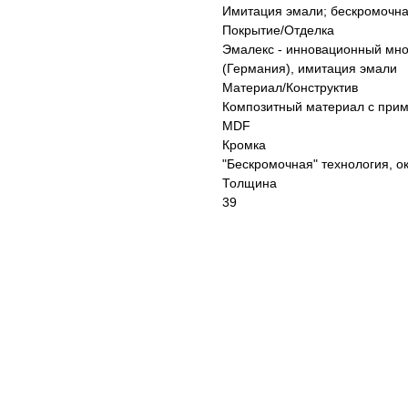
Имитация эмали; бескромочна
Покрытие/Отделка
Эмалекс - инновационный мно
(Германия), имитация эмали
Материал/Конструктив
Композитный материал с прим
MDF
Кромка
"Бескромочная" технология, о
Толщина
39