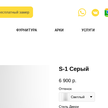
есплатный замер
есплатный замер
с образцами
ФУРНИТУРА
АРКИ
УСЛУГИ
и каталогами
S-1 Серый
6 900
р.
Оттенок
Светлый
Стиль Двери