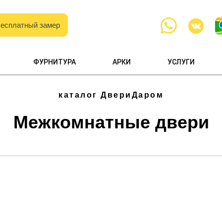
есплатный замер
есплатный замер
с образцами
ФУРНИТУРА
АРКИ
УСЛУГИ
и каталогами
каталог ДвериДаром
Межкомнатные двери