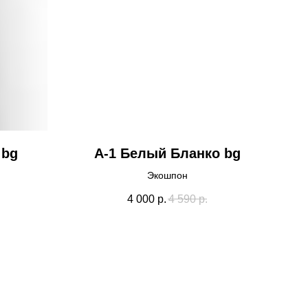
 bg
А-1 Белый Бланко bg
Экошпон
4 000
р.
4 590
р.