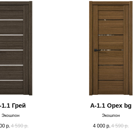
-1.1 Грей
А-1.1 Орех bg
Экошпон
Экошпон
00
р.
4 590
р.
4 000
р.
4 590
р.