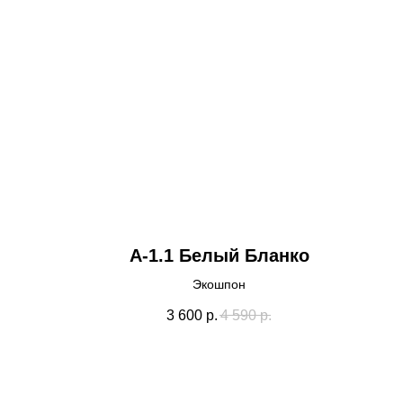
А-1.1 Белый Бланко
Экошпон
3 600
р.
4 590
р.