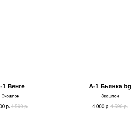
-1 Венге
А-1 Бьянка bg
Экошпон
Экошпон
00
р.
4 590
р.
4 000
р.
4 590
р.