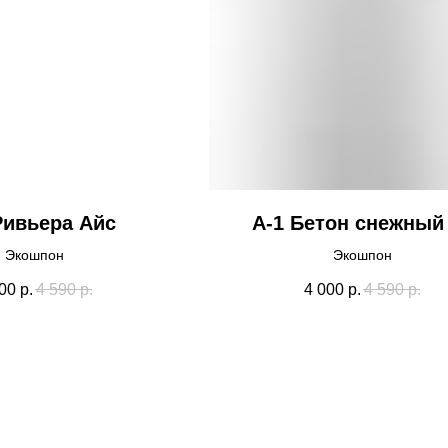
Ривьера Айс
А-1 Бетон снежный
Экошпон
Экошпон
00
р.
4 590
р.
4 000
р.
4 590
р.