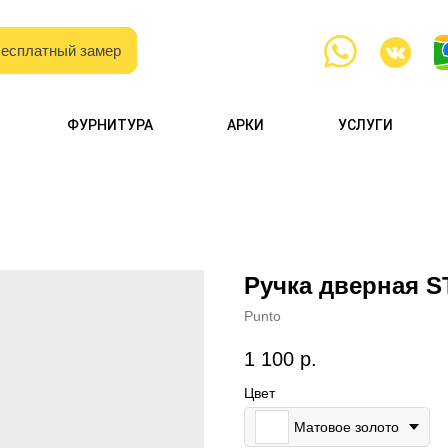
есплатный замер
есплатный замер
с образцами
ФУРНИТУРА
АРКИ
УСЛУГИ
и каталогами
Ручка дверная 
Punto
1 100
р.
Цвет
Матовое золото