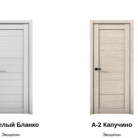
елый Бланко
А-2 Капучино
Экошпон
Экошпон