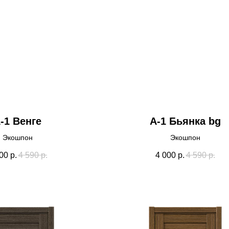
-1 Венге
А-1 Бьянка bg
Экошпон
Экошпон
00
р.
4 590
р.
4 000
р.
4 590
р.