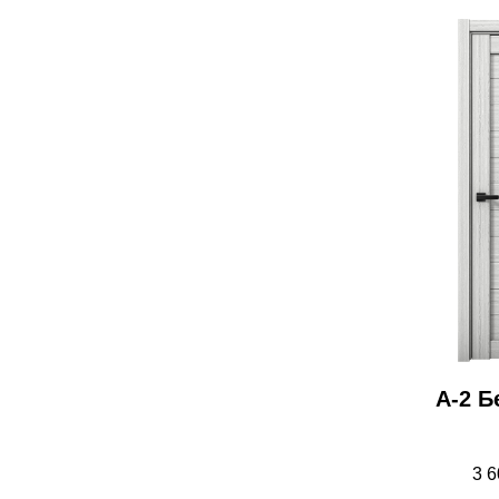
А-2 Б
3 6