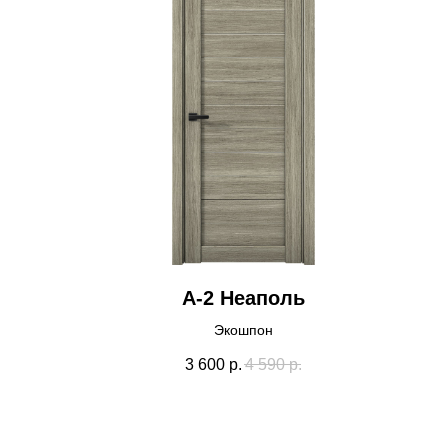
А-2 Неаполь
Экошпон
3 600
р.
4 590
р.