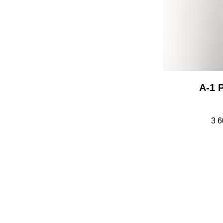
А-1 
3 6