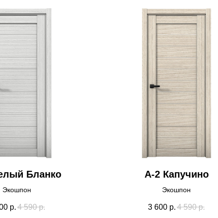
елый Бланко
А-2 Капучино
Экошпон
Экошпон
00
р.
4 590
р.
3 600
р.
4 590
р.