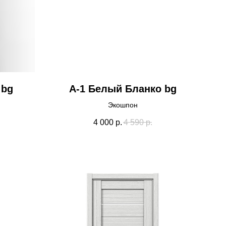
 bg
А-1 Белый Бланко bg
Экошпон
4 000
р.
4 590
р.