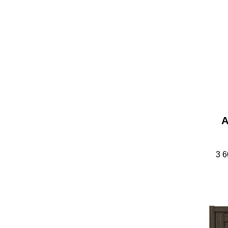
А
3 6