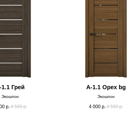
-1.1 Грей
А-1.1 Орех bg
Экошпон
Экошпон
00
р.
4 590
р.
4 000
р.
4 590
р.