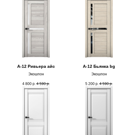
А-12 Ривьера айс
А-12 Бьянка bg
Экошпон
Экошпон
4 800
р.
4 590
р.
5 200
р.
4 590
р.