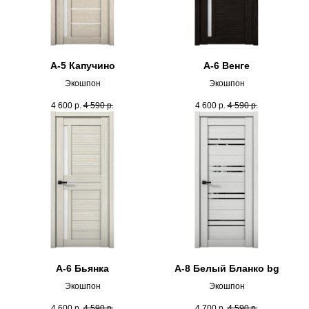
А-5 Капучино
А-6 Венге
Экошпон
Экошпон
4 600
р.
4 590
р.
4 600
р.
4 590
р.
А-6 Бьянка
А-8 Белый Бланко bg
Экошпон
Экошпон
4 600
р.
4 590
р.
4 700
р.
4 590
р.