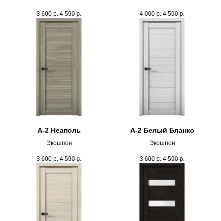
3 600
р.
4 590
р.
4 000
р.
4 590
р.
А-2 Неаполь
А-2 Белый Бланко
Экошпон
Экошпон
3 600
р.
4 590
р.
3 600
р.
4 590
р.