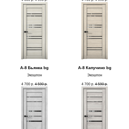
А-8 Бьянка bg
А-8 Капучино bg
Экошпон
Экошпон
4 700
р.
4 590
р.
4 700
р.
4 590
р.