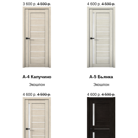
3 600
р.
4 590
р.
4 600
р.
4 590
р.
А-4 Капучино
А-5 Бьянка
Экошпон
Экошпон
4 600
р.
4 590
р.
4 600
р.
4 590
р.