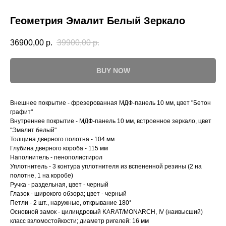
Геометрия Эмалит Белый Зеркало
36900,00
р.
39900,00
р.
BUY NOW
Внешнее покрытие - фрезерованная МДФ-панель 10 мм, цвет "Бетон
графит"
Внутреннее покрытие - МДФ-панель 10 мм, встроенное зеркало, цвет
"Эмалит белый"
Толщина дверного полотна - 104 мм
Глубина дверного короба - 115 мм
Наполнитель - пенополистирол
Уплотнитель - 3 контура уплотнителя из вспененной резины (2 на
полотне, 1 на коробе)
Ручка - раздельная, цвет - черный
Глазок - широкого обзора; цвет - черный
Петли - 2 шт., наружные, открывание 180°
Основной замок - цилиндровый KARAT/MONARCH, IV (наивысший)
класс взломостойкости; диаметр ригелей: 16 мм