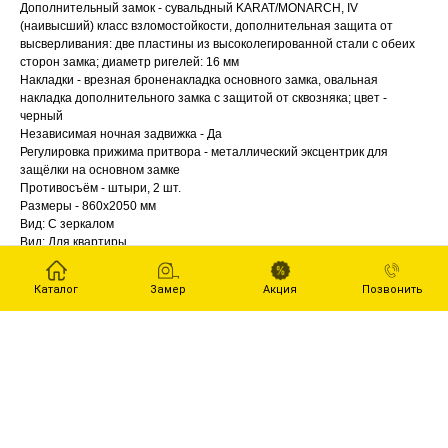
Дополнительный замок - сувальдный KARAT/MONARCH, IV
(наивысший) класс взломостойкости, дополнительная защита от
высверливания: две пластины из высоколегированной стали с обеих
сторон замка; диаметр ригелей: 16 мм
Накладки - врезная броненакладка основного замка, овальная
накладка дополнительного замка с защитой от сквозняка; цвет -
черный
Независимая ночная задвижка - Да
Регулировка прижима притвора - металлический эксцентрик для
защёлки на основном замке
Противосъём - штыри, 2 шт.
Размеры - 860х2050 мм
Вид: С зеркалом
Вид: Для квартиры
Каталог
Замер
Акция
Позвонить
каталог ДвериДаром
Межкомнатные двери