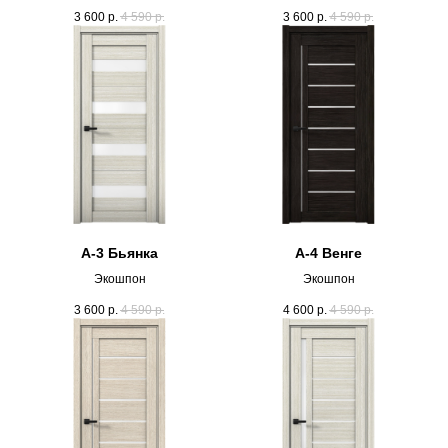
3 600
р.
4 590
р.
3 600
р.
4 590
р.
А-3 Бьянка
А-4 Венге
Экошпон
Экошпон
3 600
р.
4 590
р.
4 600
р.
4 590
р.