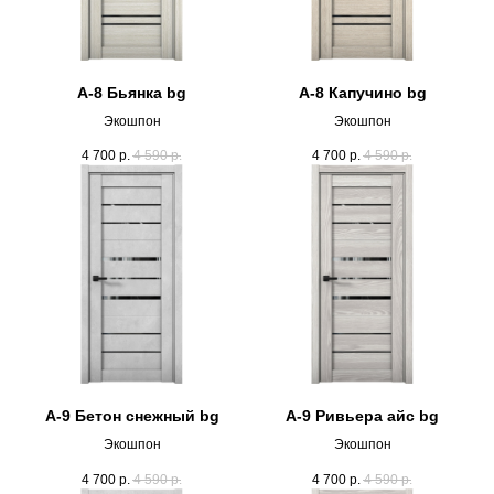
А-8 Бьянка bg
А-8 Капучино bg
Экошпон
Экошпон
4 700
р.
4 590
р.
4 700
р.
4 590
р.
А-9 Бетон снежный bg
А-9 Ривьера айс bg
Экошпон
Экошпон
4 700
р.
4 590
р.
4 700
р.
4 590
р.