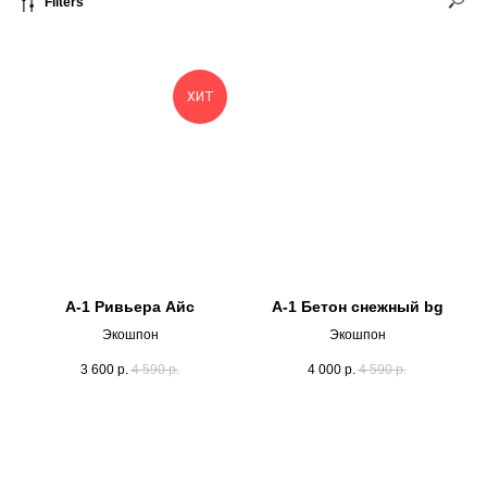
Filters
ХИТ
А-1 Ривьера Айс
А-1 Бетон снежный bg
Экошпон
Экошпон
3 600
р.
4 590
р.
4 000
р.
4 590
р.