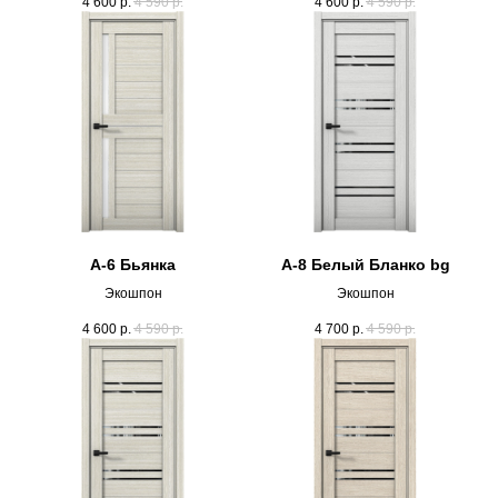
4 600
р.
4 590
р.
4 600
р.
4 590
р.
А-6 Бьянка
А-8 Белый Бланко bg
Экошпон
Экошпон
4 600
р.
4 590
р.
4 700
р.
4 590
р.