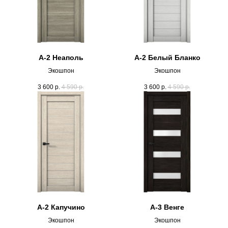
А-2 Неаполь
А-2 Белый Бланко
Экошпон
Экошпон
3 600
р.
4 590
р.
3 600
р.
4 590
р.
А-2 Капучино
А-3 Венге
Экошпон
Экошпон