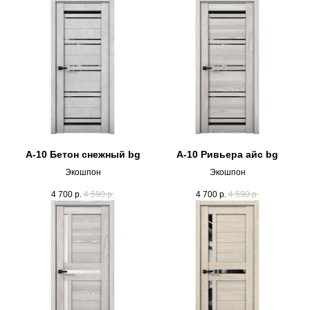
А-10 Бетон снежный bg
А-10 Ривьера айс bg
Экошпон
Экошпон
4 700
р.
4 590
р.
4 700
р.
4 590
р.