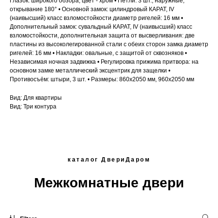
Глазок: широкого обзора, цвет - хром • Петли: 3 шт., наружные,
открывание 180° • Основной замок: цилиндровый КАРАТ, IV
(наивысший) класс взломостойкости диаметр ригелей: 16 мм •
Дополнительный замок: сувальдный КАРАТ, IV (наивысший) класс
взломостойкости, дополнительная защита от высверливания: две
пластины из высоколегированной стали с обеих сторон замка диаметр
ригелей: 16 мм • Накладки: овальные, с защитой от сквозняков •
Независимая ночная задвижка • Регулировка прижима притвора: на
основном замке металлический эксцентрик для защелки •
Противосъём: штыри, 3 шт. • Размеры: 860х2050 мм, 960х2050 мм
Вид: Для квартиры
Вид: Три контура
каталог ДвериДаром
Межкомнатные двери