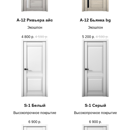
А-12 Ривьера айс
А-12 Бьянка bg
Экошпон
Экошпон
4 800
р.
4 590
р.
5 200
р.
4 590
р.
S-1 Белый
S-1 Серый
Высокопрочное покрытие
Высокопрочное покрытие
6 900
р.
6 900
р.