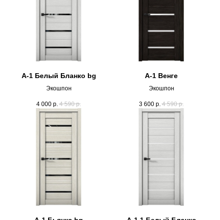
А-1 Белый Бланко bg
А-1 Венге
Экошпон
Экошпон
4 000
р.
4 590
р.
3 600
р.
4 590
р.
А-1 Бьянка bg
А-1.1 Белый Бланко