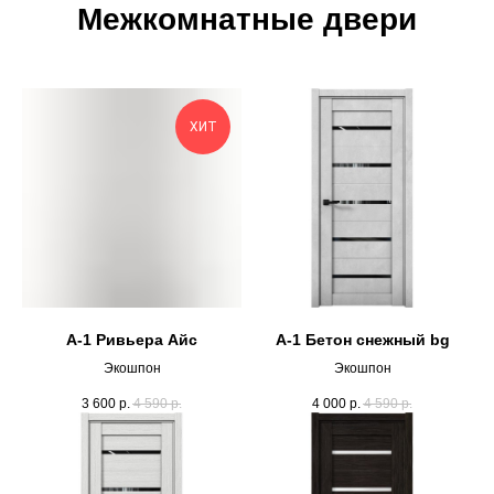
Межкомнатные двери
ХИТ
А-1 Ривьера Айс
А-1 Бетон снежный bg
Экошпон
Экошпон
3 600
р.
4 590
р.
4 000
р.
4 590
р.