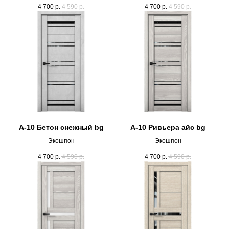
4 700
р.
4 590
р.
4 700
р.
4 590
р.
А-10 Бетон снежный bg
А-10 Ривьера айс bg
Экошпон
Экошпон
4 700
р.
4 590
р.
4 700
р.
4 590
р.