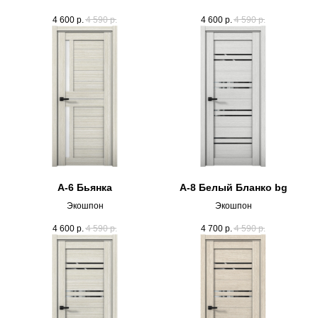
4 600
р.
4 590
р.
4 600
р.
4 590
р.
А-6 Бьянка
А-8 Белый Бланко bg
Экошпон
Экошпон
4 600
р.
4 590
р.
4 700
р.
4 590
р.