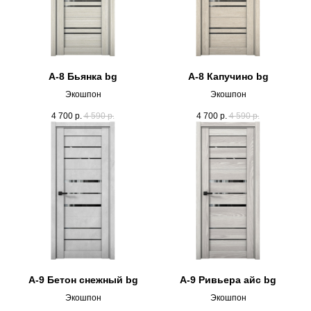
А-8 Бьянка bg
А-8 Капучино bg
Экошпон
Экошпон
4 700
р.
4 590
р.
4 700
р.
4 590
р.
А-9 Бетон снежный bg
А-9 Ривьера айс bg
Экошпон
Экошпон