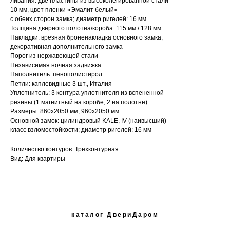
ливания: две пластины из высоколегированной стали
10 мм, цвет пленки «Эмалит белый»
с обеих сторон замка; диаметр ригелей: 16 мм
Толщина дверного полотна/короба: 115 мм / 128 мм
Накладки: врезная броненакладка основного замка,
декоративная дополнительного замка
Порог из нержавеющей стали
Независимая ночная задвижка
Наполнитель: пенополистирол
Петли: каплевидные 3 шт., Италия
Уплотнитель: 3 контура уплотнителя из вспененной
резины (1 магнитный на коробе, 2 на полотне)
Размеры: 860х2050 мм, 960х2050 мм
Основной замок: цилиндровый KALE, IV (наивысший)
класс взломостойкости; диаметр ригелей: 16 мм
Количество контуров: Трехконтурная
Вид: Для квартиры
каталог ДвериДаром