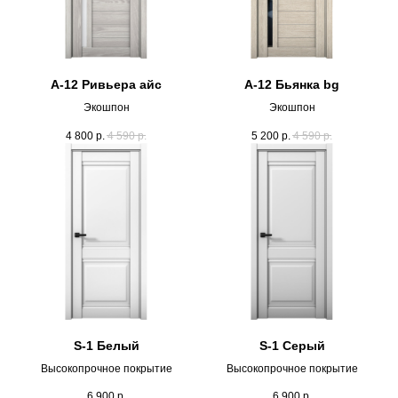
А-12 Ривьера айс
А-12 Бьянка bg
Экошпон
Экошпон
4 800
р.
4 590
р.
5 200
р.
4 590
р.
S-1 Белый
S-1 Серый
Высокопрочное покрытие
Высокопрочное покрытие
6 900
р.
6 900
р.