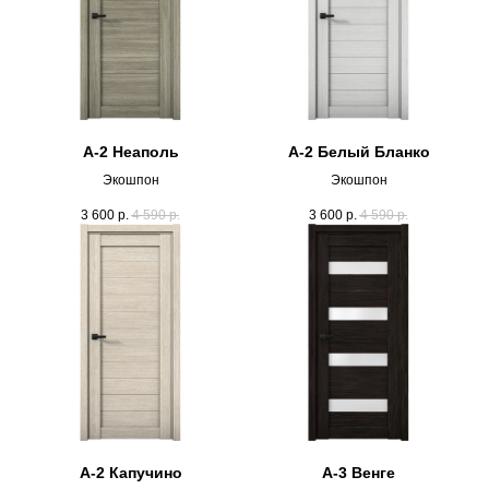
А-2 Неаполь
А-2 Белый Бланко
Экошпон
Экошпон
3 600
р.
4 590
р.
3 600
р.
4 590
р.
А-2 Капучино
А-3 Венге