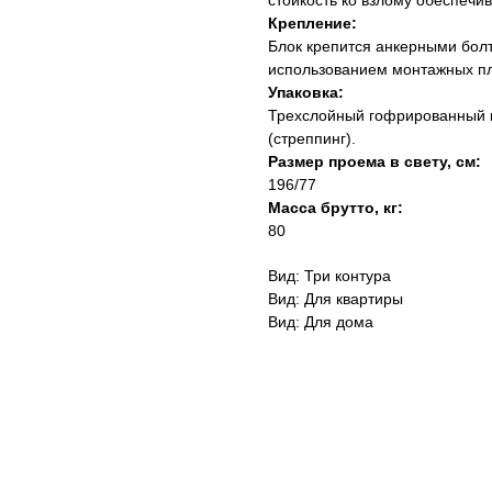
стойкость ко взлому обеспеч
Крепление:
Блок крепится анкерными болт
использованием монтажных пла
Упаковка:
Трехслойный гофрированный к
(стреппинг).
Размер проема в свету, см:
196/77
Масса брутто, кг:
80
Вид: Три контура
Вид: Для квартиры
Вид: Для дома