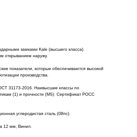
ндарными замками Kale (высшего класса).
ым открыванием наружу.
ские показатели, которые обеспечиваются высокой
отизации производства.
ОСТ 31173-2016. Наивысшие классы по
тикам (1) и прочности (М5). Сертификат POCC
ионная углеродистая сталь (08пс).
а 12 мм, Винил.