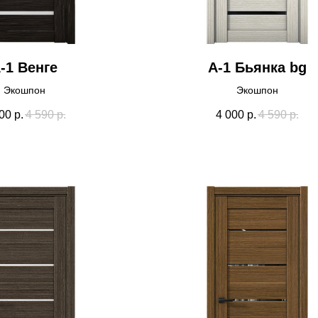
-1 Венге
А-1 Бьянка bg
Экошпон
Экошпон
00
р.
4 590
р.
4 000
р.
4 590
р.