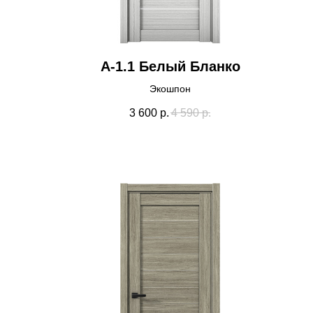
А-1.1 Белый Бланко
Экошпон
3 600
р.
4 590
р.