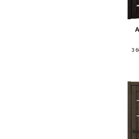
А
3 6