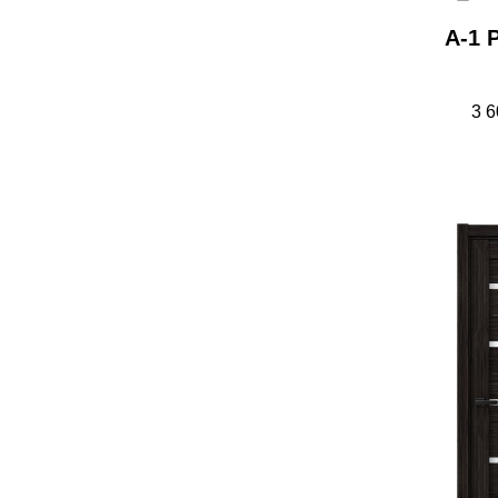
А-1 
3 6