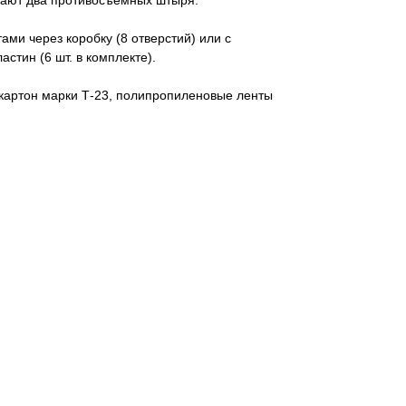
ивают два противосъемных штыря.
ами через коробку (8 отверстий) или с
стин (6 шт. в комплекте).
артон марки Т-23, полипропиленовые ленты