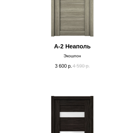
А-2 Неаполь
Экошпон
3 600
р.
4 590
р.