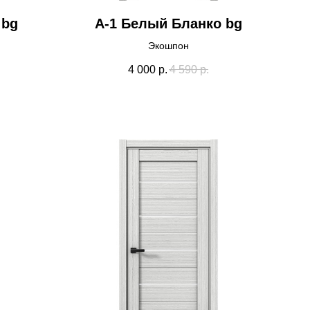
 bg
А-1 Белый Бланко bg
Экошпон
4 000
р.
4 590
р.