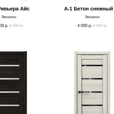
Ривьера Айс
А-1 Бетон снежный
Экошпон
Экошпон
00
р.
4 590
р.
4 000
р.
4 590
р.