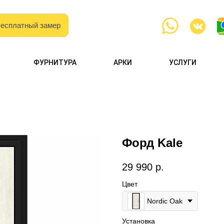
есплатный замер
есплатный замер
с образцами
ФУРНИТУРА
АРКИ
УСЛУГИ
и каталогами
Форд Kale
29 990
р.
Цвет
Nordic Oak
Установка