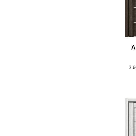
А
3 6