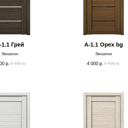
-1.1 Грей
А-1.1 Орех bg
Экошпон
Экошпон
00
р.
4 590
р.
4 000
р.
4 590
р.