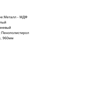
ее:Металл - МДФ
елый
чневый
и:Пенополистирол
м, 960мм