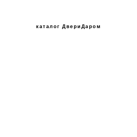
каталог ДвериДаром
Межкомнатные двери