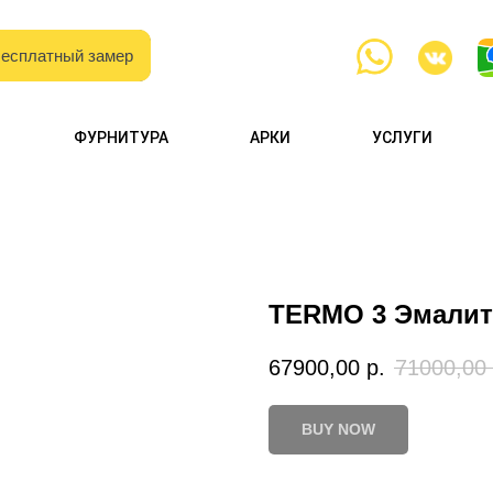
есплатный замер
есплатный замер
с образцами
ФУРНИТУРА
АРКИ
УСЛУГИ
и каталогами
TERMO 3 Эмалит
67900,00
р.
71000,00
BUY NOW